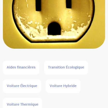
Aides financières
Transition Écologique
Voiture Électrique
Voiture Hybride
Voiture Thermique