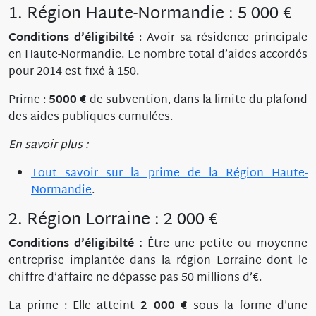
1. Région Haute-Normandie : 5 000 €
Conditions d’éligibilté
: Avoir sa résidence principale
en Haute-Normandie. Le nombre total d’aides accordés
pour 2014 est fixé à 150.
Prime :
5000 €
de subvention, dans la limite du plafond
des aides publiques cumulées.
En savoir plus :
Tout savoir sur la prime de la Région Haute-
Normandie
.
2. Région Lorraine : 2 000 €
Conditions d’éligibilté
:
Être une petite ou moyenne
entreprise implantée dans la région Lorraine dont le
chiffre d’affaire ne dépasse pas 50 millions d’€.
La prime : Elle atteint
2 000 €
sous la forme d’une