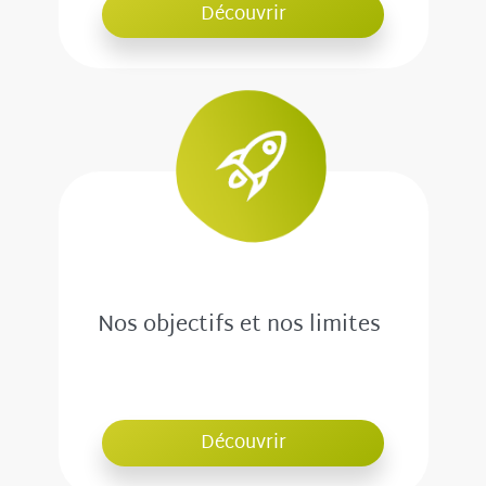
Découvrir
Nos objectifs et nos limites
Découvrir