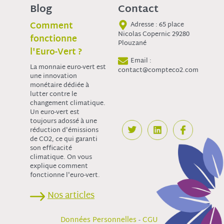
Blog
Contact
Comment
Adresse : 65 place
Nicolas Copernic 29280
fonctionne
Plouzané
l'Euro-Vert ?
Email :
La monnaie euro-vert est
contact@compteco2.com
une innovation
monétaire dédiée à
lutter contre le
changement climatique.
Un euro-vert est
toujours adossé à une
réduction d'émissions
de CO2, ce qui garanti
son efficacité
climatique. On vous
explique comment
fonctionne l'euro-vert.
Nos articles
-
Données Personnelles
CGU