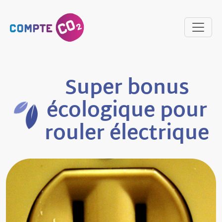
Super bonus
écologique pour
rouler électrique