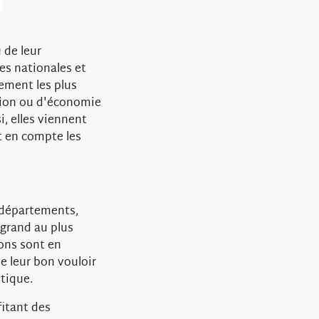
 de leur
es nationales et
lement les plus
tion ou d'économie
, elles viennent
nt en compte les
n départements,
grand au plus
ions sont en
e leur bon vouloir
tique.
itant des