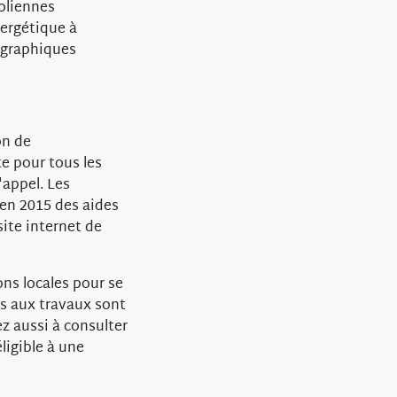
éoliennes
nergétique à
éographiques
on de
te pour tous les
'appel. Les
 en 2015 des aides
site internet de
ions locales pour se
ves aux travaux sont
z aussi à consulter
ligible à une