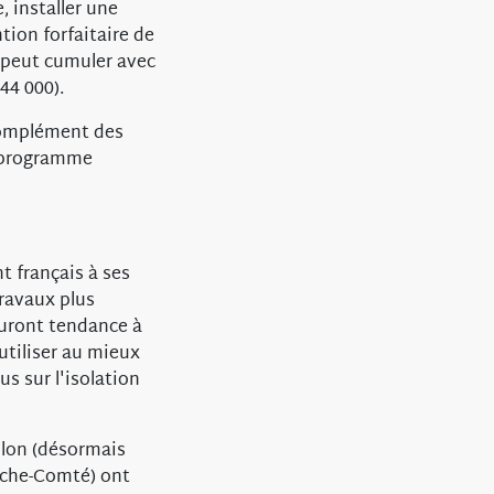
, installer une
tion forfaitaire de
n peut cumuler avec
44 000).
 complément des
le programme
t français à ses
travaux plus
auront tendance à
'utiliser au mieux
us sur l'isolation
llon (désormais
nche-Comté) ont